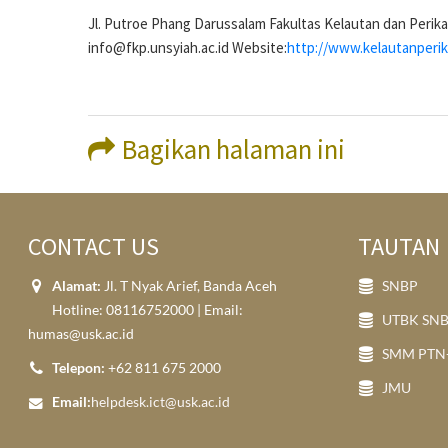
Jl. Putroe Phang Darussalam Fakultas Kelautan dan Perik
info@fkp.unsyiah.ac.id Website:
http://www.kelautanperik
Bagikan halaman ini
CONTACT US
TAUTAN
Alamat:
Jl. T Nyak Arief, Banda Aceh
SNBP
Hotline: 08116752000 | Email:
UTBK SN
humas@usk.ac.id
SMM PTN
Telepon:
+62 811 675 2000
JMU
Email:
helpdesk.ict@usk.ac.id