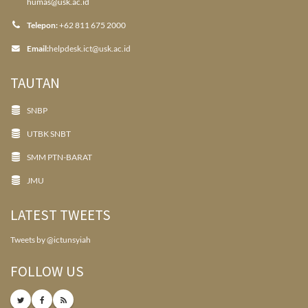
humas@usk.ac.id
Telepon:
+62 811 675 2000
Email:
helpdesk.ict@usk.ac.id
TAUTAN
SNBP
UTBK SNBT
SMM PTN-BARAT
JMU
LATEST TWEETS
Tweets by @ictunsyiah
FOLLOW US