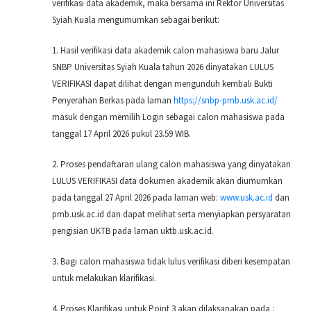
verifikasi data akademik, maka bersama ini Rektor Universitas
Syiah Kuala
mengumumkan sebagai berikut:
1. Hasil verifikasi data akademik calon mahasiswa baru Jalur
SNBP Universitas Syiah Kuala tahun
2026 dinyatakan LULUS
VERIFIKASI dapat dilihat dengan mengunduh kembali Bukti
Penyerahan
Berkas pada laman
https://snbp-pmb.usk.ac.id/
masuk dengan memilih Login sebagai calon
mahasiswa pada
tanggal 17 April 2026 pukul 23.59 WIB.
2. Proses pendaftaran ulang calon mahasiswa yang dinyatakan
LULUS VERIFIKASI data dokumen
akademik akan diumumkan
pada tanggal 27 April 2026 pada laman web:
www.usk.ac.id
dan
pmb.usk.ac.id dan dapat melihat serta menyiapkan persyaratan
pengisian UKTB pada laman
uktb.usk.ac.id.
3. Bagi calon mahasiswa tidak lulus verifikasi diberi kesempatan
untuk melakukan klarifikasi.
4. Proses Klarifikasi untuk Point 3 akan dilaksanakan pada :