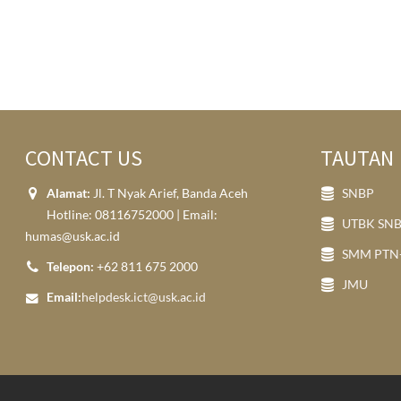
CONTACT US
TAUTAN
Alamat:
Jl. T Nyak Arief, Banda Aceh
SNBP
Hotline: 08116752000 | Email:
UTBK SN
humas@usk.ac.id
SMM PTN
Telepon:
+62 811 675 2000
JMU
Email:
helpdesk.ict@usk.ac.id