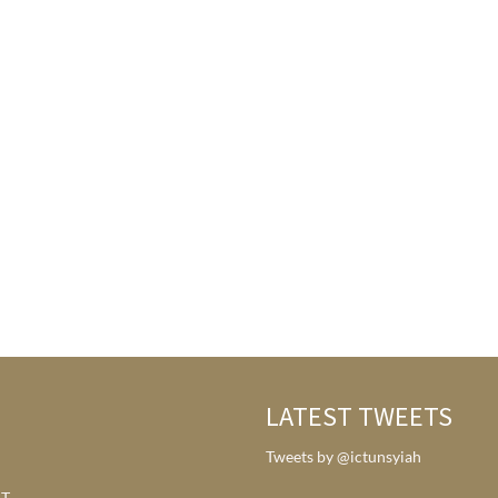
LATEST TWEETS
Tweets by @ictunsyiah