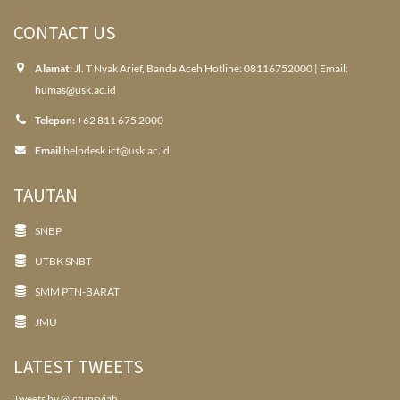
CONTACT US
Alamat:
Jl. T Nyak Arief, Banda Aceh Hotline: 08116752000 | Email:
humas@usk.ac.id
Telepon:
+62 811 675 2000
Email:
helpdesk.ict@usk.ac.id
TAUTAN
SNBP
UTBK SNBT
SMM PTN-BARAT
JMU
LATEST TWEETS
Tweets by @ictunsyiah